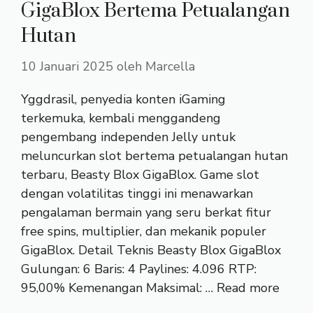
GigaBlox Bertema Petualangan
Hutan
10 Januari 2025
oleh
Marcella
Yggdrasil, penyedia konten iGaming
terkemuka, kembali menggandeng
pengembang independen Jelly untuk
meluncurkan slot bertema petualangan hutan
terbaru, Beasty Blox GigaBlox. Game slot
dengan volatilitas tinggi ini menawarkan
pengalaman bermain yang seru berkat fitur
free spins, multiplier, dan mekanik populer
GigaBlox. Detail Teknis Beasty Blox GigaBlox
Gulungan: 6 Baris: 4 Paylines: 4.096 RTP:
95,00% Kemenangan Maksimal: …
Read more