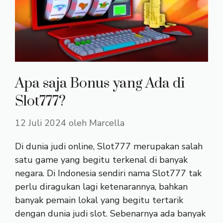
Apa saja Bonus yang Ada di
Slot777?
12 Juli 2024
oleh
Marcella
Di dunia judi online, Slot777 merupakan salah
satu game yang begitu terkenal di banyak
negara. Di Indonesia sendiri nama Slot777 tak
perlu diragukan lagi ketenarannya, bahkan
banyak pemain lokal yang begitu tertarik
dengan dunia judi slot. Sebenarnya ada banyak