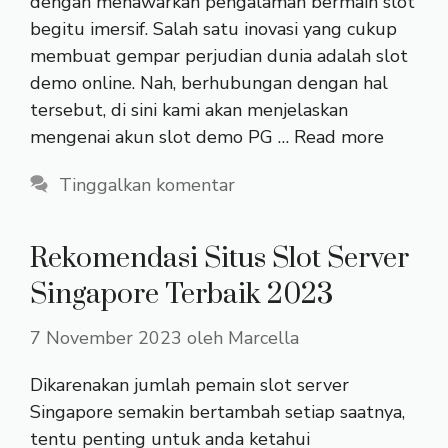
dengan menawarkan pengalaman bermain slot
begitu imersif. Salah satu inovasi yang cukup
membuat gempar perjudian dunia adalah slot
demo online. Nah, berhubungan dengan hal
tersebut, di sini kami akan menjelaskan
mengenai akun slot demo PG …
Read more
Tinggalkan komentar
Rekomendasi Situs Slot Server
Singapore Terbaik 2023
7 November 2023
oleh
Marcella
Dikarenakan jumlah pemain slot server
Singapore semakin bertambah setiap saatnya,
tentu penting untuk anda ketahui