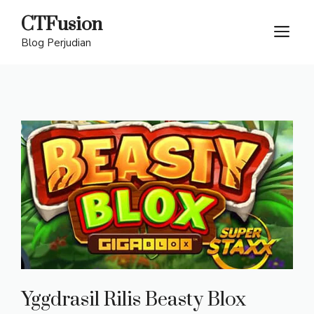
Langsung
CTFusion
ke
M
Blog Perjudian
isi
Yggdrasil Rilis Beasty Blox