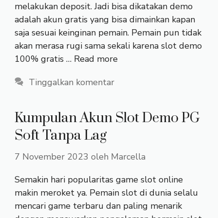
melakukan deposit. Jadi bisa dikatakan demo
adalah akun gratis yang bisa dimainkan kapan
saja sesuai keinginan pemain. Pemain pun tidak
akan merasa rugi sama sekali karena slot demo
100% gratis …
Read more
Tinggalkan komentar
Kumpulan Akun Slot Demo PG
Soft Tanpa Lag
7 November 2023
oleh
Marcella
Semakin hari popularitas game slot online
makin meroket ya. Pemain slot di dunia selalu
mencari game terbaru dan paling menarik