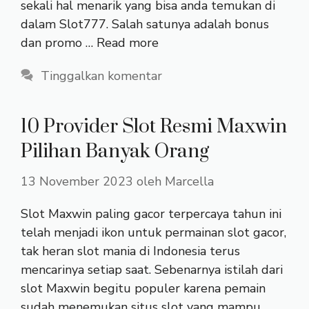
sekali hal menarik yang bisa anda temukan di
dalam Slot777. Salah satunya adalah bonus
dan promo …
Read more
Tinggalkan komentar
10 Provider Slot Resmi Maxwin
Pilihan Banyak Orang
13 November 2023
oleh
Marcella
Slot Maxwin paling gacor terpercaya tahun ini
telah menjadi ikon untuk permainan slot gacor,
tak heran slot mania di Indonesia terus
mencarinya setiap saat. Sebenarnya istilah dari
slot Maxwin begitu populer karena pemain
sudah menemukan situs slot yang mampu