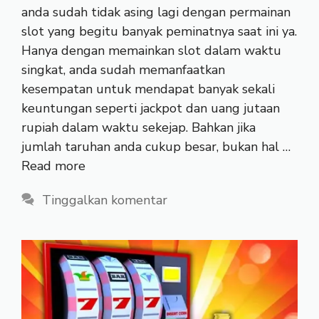
anda sudah tidak asing lagi dengan permainan
slot yang begitu banyak peminatnya saat ini ya.
Hanya dengan memainkan slot dalam waktu
singkat, anda sudah memanfaatkan
kesempatan untuk mendapat banyak sekali
keuntungan seperti jackpot dan uang jutaan
rupiah dalam waktu sekejap. Bahkan jika
jumlah taruhan anda cukup besar, bukan hal …
Read more
Tinggalkan komentar