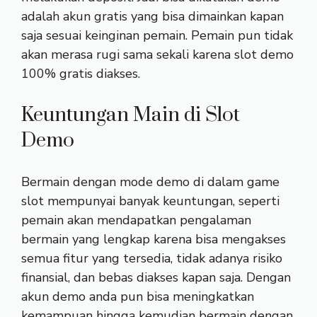
adalah akun gratis yang bisa dimainkan kapan
saja sesuai keinginan pemain. Pemain pun tidak
akan merasa rugi sama sekali karena slot demo
100% gratis diakses.
Keuntungan Main di Slot
Demo
Bermain dengan mode demo di dalam game
slot mempunyai banyak keuntungan, seperti
pemain akan mendapatkan pengalaman
bermain yang lengkap karena bisa mengakses
semua fitur yang tersedia, tidak adanya risiko
finansial, dan bebas diakses kapan saja. Dengan
akun demo anda pun bisa meningkatkan
kemampuan hingga kemudian bermain dengan