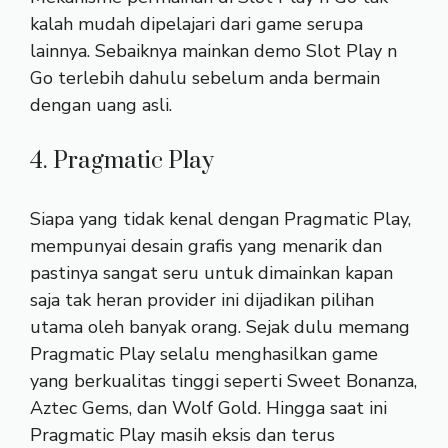
kalah mudah dipelajari dari game serupa
lainnya. Sebaiknya mainkan demo Slot Play n
Go terlebih dahulu sebelum anda bermain
dengan uang asli.
4. Pragmatic Play
Siapa yang tidak kenal dengan Pragmatic Play,
mempunyai desain grafis yang menarik dan
pastinya sangat seru untuk dimainkan kapan
saja tak heran provider ini dijadikan pilihan
utama oleh banyak orang. Sejak dulu memang
Pragmatic Play selalu menghasilkan game
yang berkualitas tinggi seperti Sweet Bonanza,
Aztec Gems, dan Wolf Gold. Hingga saat ini
Pragmatic Play masih eksis dan terus