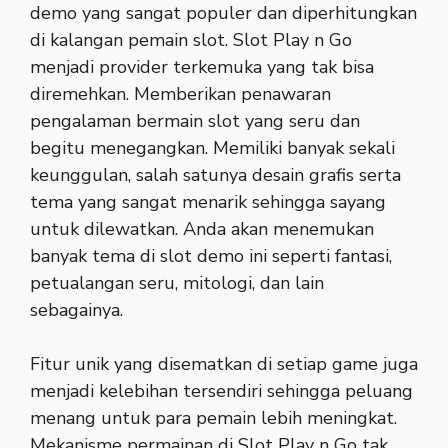
demo yang sangat populer dan diperhitungkan
di kalangan pemain slot. Slot Play n Go
menjadi provider terkemuka yang tak bisa
diremehkan. Memberikan penawaran
pengalaman bermain slot yang seru dan
begitu menegangkan. Memiliki banyak sekali
keunggulan, salah satunya desain grafis serta
tema yang sangat menarik sehingga sayang
untuk dilewatkan. Anda akan menemukan
banyak tema di slot demo ini seperti fantasi,
petualangan seru, mitologi, dan lain
sebagainya.
Fitur unik yang disematkan di setiap game juga
menjadi kelebihan tersendiri sehingga peluang
menang untuk para pemain lebih meningkat.
Mekanisme permainan di Slot Play n Go tak