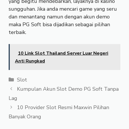
yang begitu mendebarkan, layaknya di kasino
sungguhan. Jika anda mencari game yang seru
dan menantang namun dengan akun demo
maka PG Soft bisa dijadikan sebagai pilihan
terbaik.
10 Link Slot Thailand Server Luar Negeri
Anti Rungkad
Kategori
Slot
Kumpulan Akun Slot Demo PG Soft Tanpa
Lag
10 Provider Slot Resmi Maxwin Pilihan
Banyak Orang