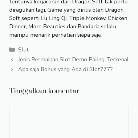
tentunya kegacoran dari Dragon Soft tak perlu
diragukan lagi. Game yang dirilis oleh Dragon
Soft seperti Lu Ling Qi, Triple Monkey, Chicken
Dinner, More Beauties dan Pandaria selalu
mampu menarik perhatian siapa saja.
Kategori
Slot
Jenis Permainan Slot Demo Paling Terkenal
Apa saja Bonus yang Ada di Slot777?
Tinggalkan komentar
Komentar