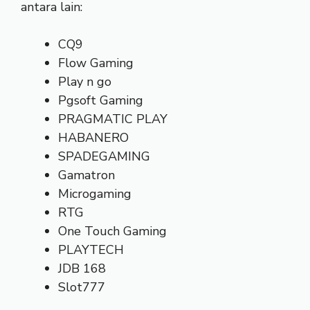
antara lain:
CQ9
Flow Gaming
Play n go
Pgsoft Gaming
PRAGMATIC PLAY
HABANERO
SPADEGAMING
Gamatron
Microgaming
RTG
One Touch Gaming
PLAYTECH
JDB 168
Slot777