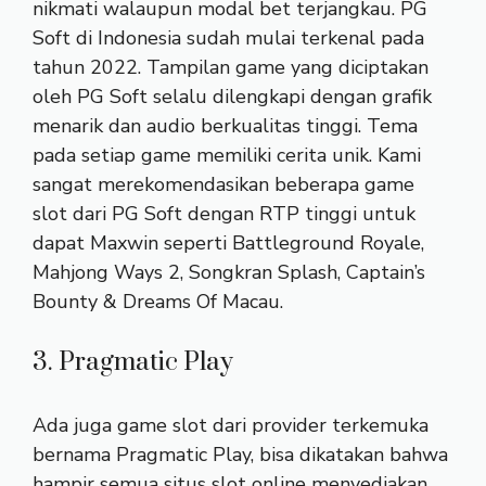
nikmati walaupun modal bet terjangkau. PG
Soft di Indonesia sudah mulai terkenal pada
tahun 2022. Tampilan game yang diciptakan
oleh PG Soft selalu dilengkapi dengan grafik
menarik dan audio berkualitas tinggi. Tema
pada setiap game memiliki cerita unik. Kami
sangat merekomendasikan beberapa game
slot dari PG Soft dengan RTP tinggi untuk
dapat Maxwin seperti Battleground Royale,
Mahjong Ways 2, Songkran Splash, Captain’s
Bounty & Dreams Of Macau.
3. Pragmatic Play
Ada juga game slot dari provider terkemuka
bernama Pragmatic Play, bisa dikatakan bahwa
hampir semua situs slot online menyediakan