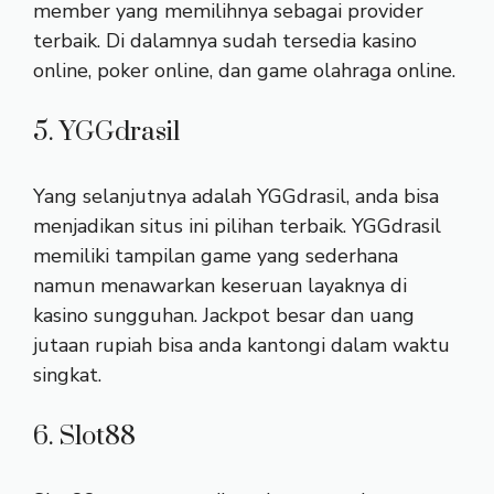
member yang memilihnya sebagai provider
terbaik. Di dalamnya sudah tersedia kasino
online, poker online, dan game olahraga online.
5. YGGdrasil
Yang selanjutnya adalah YGGdrasil, anda bisa
menjadikan situs ini pilihan terbaik. YGGdrasil
memiliki tampilan game yang sederhana
namun menawarkan keseruan layaknya di
kasino sungguhan. Jackpot besar dan uang
jutaan rupiah bisa anda kantongi dalam waktu
singkat.
6. Slot88