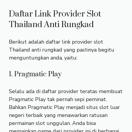
Daftar Link Provider Slot
Thailand Anti Rungkad
Berikut adalah daftar link provider slot
Thailand anti rungkad yang pastinya begitu
menguntungkan anda, yaitu:
1. Pragmatic Play
Selalu ada di daftar provider teratas membuat
Pragmatic Play tak pernah sepi peminat.
Bahkan Pragmatic Play menjadi situs slot luar
negeri terbaik yang menawarkan ratusan
permainan slot unggulan. Anda bisa
memainkan game dari provider ini di berbagai