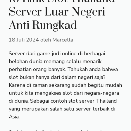
Server Luar Negeri
Anti Rungkad
18 Juli 2024
oleh
Marcella
Server dari game judi online di berbagai
belahan dunia memang selalu menarik
perhatian orang banyak. Tahukah anda bahwa
slot bukan hanya dari dalam negeri saja?
Karena di zaman sekarang sudah begitu mudah
untuk kita mengakses slot dari negara-negara
di dunia. Sebagai contoh slot server Thailand
yang merupakan salah satu server terbaik di
Asia.