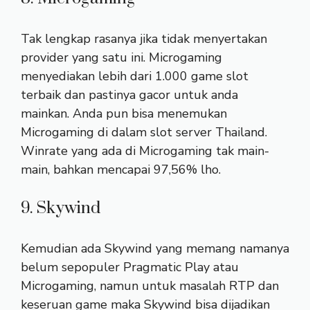
Tak lengkap rasanya jika tidak menyertakan
provider yang satu ini. Microgaming
menyediakan lebih dari 1.000 game slot
terbaik dan pastinya gacor untuk anda
mainkan. Anda pun bisa menemukan
Microgaming di dalam slot server Thailand.
Winrate yang ada di Microgaming tak main-
main, bahkan mencapai 97,56% lho.
9. Skywind
Kemudian ada Skywind yang memang namanya
belum sepopuler Pragmatic Play atau
Microgaming, namun untuk masalah RTP dan
keseruan game maka Skywind bisa dijadikan