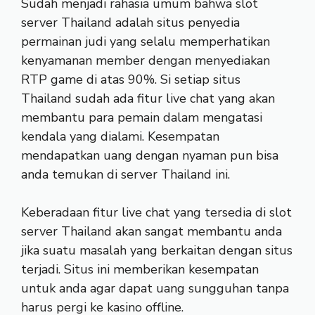
Sudah menjadi rahasia umum bahwa slot
server Thailand adalah situs penyedia
permainan judi yang selalu memperhatikan
kenyamanan member dengan menyediakan
RTP game di atas 90%. Si setiap situs
Thailand sudah ada fitur live chat yang akan
membantu para pemain dalam mengatasi
kendala yang dialami. Kesempatan
mendapatkan uang dengan nyaman pun bisa
anda temukan di server Thailand ini.
Keberadaan fitur live chat yang tersedia di slot
server Thailand akan sangat membantu anda
jika suatu masalah yang berkaitan dengan situs
terjadi. Situs ini memberikan kesempatan
untuk anda agar dapat uang sungguhan tanpa
harus pergi ke kasino offline.