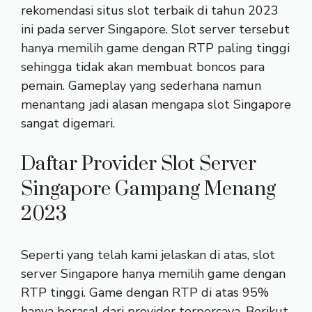
rekomendasi situs slot terbaik di tahun 2023
ini pada server Singapore. Slot server tersebut
hanya memilih game dengan RTP paling tinggi
sehingga tidak akan membuat boncos para
pemain. Gameplay yang sederhana namun
menantang jadi alasan mengapa slot Singapore
sangat digemari.
Daftar Provider Slot Server
Singapore Gampang Menang
2023
Seperti yang telah kami jelaskan di atas, slot
server Singapore hanya memilih game dengan
RTP tinggi. Game dengan RTP di atas 95%
hanya berasal dari provider terpercaya. Berikut