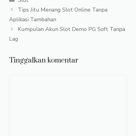
Slot
Tips Jitu Menang Slot Online Tanpa
Aplikasi Tambahan
Kumpulan Akun Slot Demo PG Soft Tanpa
Lag
Tinggalkan komentar
Komentar