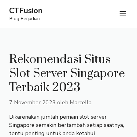
Langsung
CTFusion
ke
M
Blog Perjudian
isi
Rekomendasi Situs
Slot Server Singapore
Terbaik 2023
7 November 2023
oleh
Marcella
Dikarenakan jumlah pemain slot server
Singapore semakin bertambah setiap saatnya,
tentu penting untuk anda ketahui