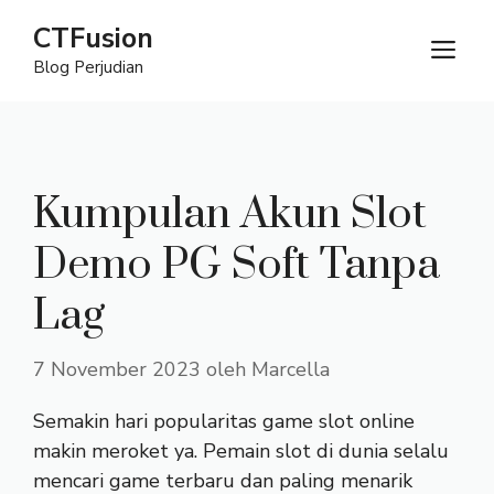
Langsung
CTFusion
ke
M
Blog Perjudian
isi
Kumpulan Akun Slot
Demo PG Soft Tanpa
Lag
7 November 2023
oleh
Marcella
Semakin hari popularitas game slot online
makin meroket ya. Pemain slot di dunia selalu
mencari game terbaru dan paling menarik