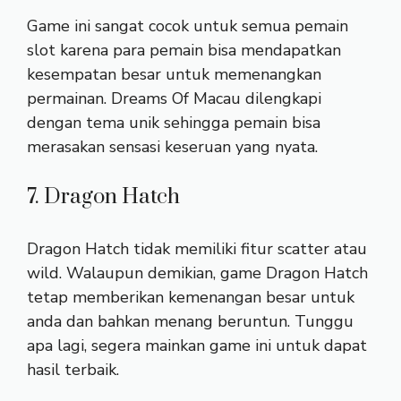
Game ini sangat cocok untuk semua pemain
slot karena para pemain bisa mendapatkan
kesempatan besar untuk memenangkan
permainan. Dreams Of Macau dilengkapi
dengan tema unik sehingga pemain bisa
merasakan sensasi keseruan yang nyata.
7. Dragon Hatch
Dragon Hatch tidak memiliki fitur scatter atau
wild. Walaupun demikian, game Dragon Hatch
tetap memberikan kemenangan besar untuk
anda dan bahkan menang beruntun. Tunggu
apa lagi, segera mainkan game ini untuk dapat
hasil terbaik.