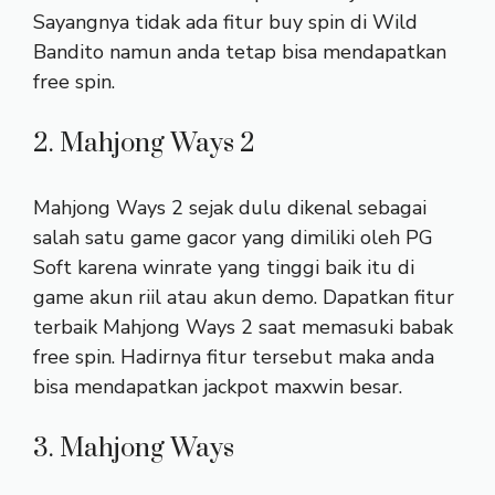
Sayangnya tidak ada fitur buy spin di Wild
Bandito namun anda tetap bisa mendapatkan
free spin.
2. Mahjong Ways 2
Mahjong Ways 2 sejak dulu dikenal sebagai
salah satu game gacor yang dimiliki oleh PG
Soft karena winrate yang tinggi baik itu di
game akun riil atau akun demo. Dapatkan fitur
terbaik Mahjong Ways 2 saat memasuki babak
free spin. Hadirnya fitur tersebut maka anda
bisa mendapatkan jackpot maxwin besar.
3. Mahjong Ways