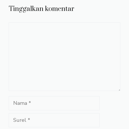
Tinggalkan komentar
Komentar
Nama
Surel