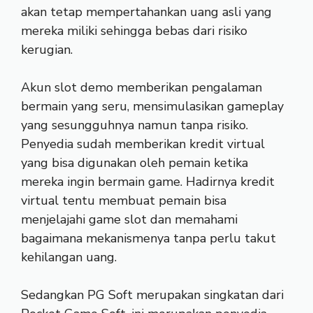
akan tetap mempertahankan uang asli yang
mereka miliki sehingga bebas dari risiko
kerugian.
Akun slot demo memberikan pengalaman
bermain yang seru, mensimulasikan gameplay
yang sesungguhnya namun tanpa risiko.
Penyedia sudah memberikan kredit virtual
yang bisa digunakan oleh pemain ketika
mereka ingin bermain game. Hadirnya kredit
virtual tentu membuat pemain bisa
menjelajahi game slot dan memahami
bagaimana mekanismenya tanpa perlu takut
kehilangan uang.
Sedangkan PG Soft merupakan singkatan dari