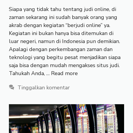
Siapa yang tidak tahu tentang judi online, di
zaman sekarang ini sudah banyak orang yang
akrab dengan kegiatan “berjudi online” ya.
Kegiatan ini bukan hanya bisa ditemukan di
luar negeri, namun di Indonesia pun demikian.
Apalagi dengan perkembangan zaman dan
teknologi yang begitu pesat menjadikan siapa
saja bisa dengan mudah mengakses situs judi.
Tahukah Anda, …
Read more
Tinggalkan komentar