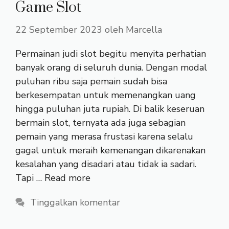
Game Slot
22 September 2023
oleh
Marcella
Permainan judi slot begitu menyita perhatian
banyak orang di seluruh dunia. Dengan modal
puluhan ribu saja pemain sudah bisa
berkesempatan untuk memenangkan uang
hingga puluhan juta rupiah. Di balik keseruan
bermain slot, ternyata ada juga sebagian
pemain yang merasa frustasi karena selalu
gagal untuk meraih kemenangan dikarenakan
kesalahan yang disadari atau tidak ia sadari.
Tapi …
Read more
Tinggalkan komentar