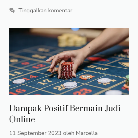
Tinggalkan komentar
Dampak Positif Bermain Judi
Online
11 September 2023
oleh
Marcella