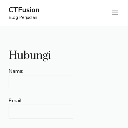
Langsung
CTFusion
ke
M
Blog Perjudian
isi
Hubungi
Nama:
Email: