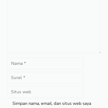
Nama
Surel
Situs
web
Simpan nama, email, dan situs web saya