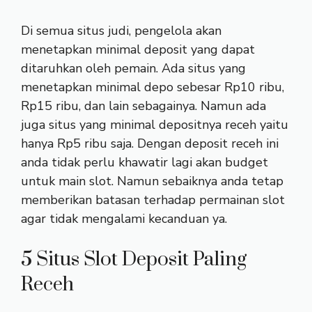
Di semua situs judi, pengelola akan
menetapkan minimal deposit yang dapat
ditaruhkan oleh pemain. Ada situs yang
menetapkan minimal depo sebesar Rp10 ribu,
Rp15 ribu, dan lain sebagainya. Namun ada
juga situs yang minimal depositnya receh yaitu
hanya Rp5 ribu saja. Dengan deposit receh ini
anda tidak perlu khawatir lagi akan budget
untuk main slot. Namun sebaiknya anda tetap
memberikan batasan terhadap permainan slot
agar tidak mengalami kecanduan ya.
5 Situs Slot Deposit Paling
Receh