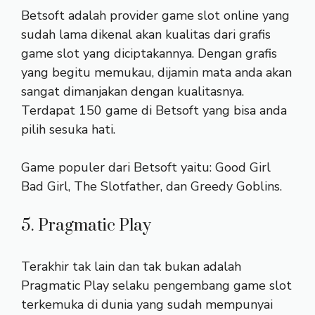
Betsoft adalah provider game slot online yang
sudah lama dikenal akan kualitas dari grafis
game slot yang diciptakannya. Dengan grafis
yang begitu memukau, dijamin mata anda akan
sangat dimanjakan dengan kualitasnya.
Terdapat 150 game di Betsoft yang bisa anda
pilih sesuka hati.
Game populer dari Betsoft yaitu: Good Girl
Bad Girl, The Slotfather, dan Greedy Goblins.
5. Pragmatic Play
Terakhir tak lain dan tak bukan adalah
Pragmatic Play selaku pengembang game slot
terkemuka di dunia yang sudah mempunyai