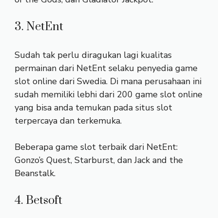
3. NetEnt
Sudah tak perlu diragukan lagi kualitas
permainan dari NetEnt selaku penyedia game
slot online dari Swedia. Di mana perusahaan ini
sudah memiliki lebhi dari 200 game slot online
yang bisa anda temukan pada situs slot
terpercaya dan terkemuka.
Beberapa game slot terbaik dari NetEnt:
Gonzo’s Quest, Starburst, dan Jack and the
Beanstalk.
4. Betsoft