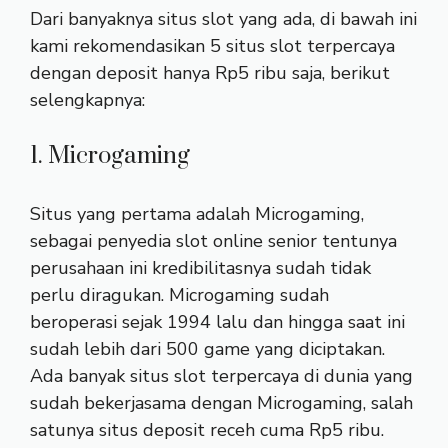
Dari banyaknya
situs slot
yang ada, di bawah ini
kami rekomendasikan 5 situs slot terpercaya
dengan deposit hanya Rp5 ribu saja, berikut
selengkapnya:
1. Microgaming
Situs yang pertama adalah Microgaming,
sebagai penyedia slot online senior tentunya
perusahaan ini kredibilitasnya sudah tidak
perlu diragukan. Microgaming sudah
beroperasi sejak 1994 lalu dan hingga saat ini
sudah lebih dari 500 game yang diciptakan.
Ada banyak situs slot terpercaya di dunia yang
sudah bekerjasama dengan Microgaming, salah
satunya situs deposit receh cuma Rp5 ribu.