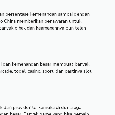
t dan persentase kemenangan sampai dengan
pro China memberikan penawaran untuk
banyak pihak dan keamanannya pun telah
inggi dan kemenangan besar membuat banyak
e, togel, casino, sport, dan pastinya slot.
 dari provider terkemuka di dunia agar
ngan besar. Banyak game yang bisa pemain