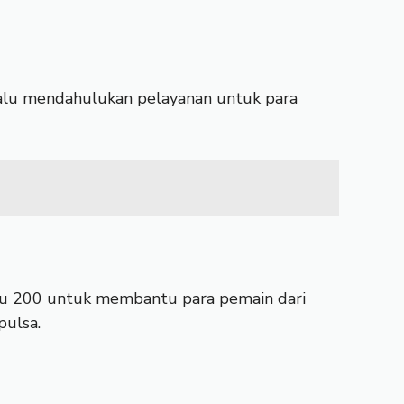
selalu mendahulukan pelayanan untuk para
kau 200 untuk membantu para pemain dari
pulsa.