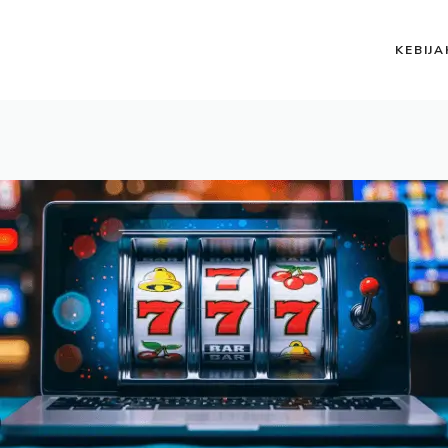
KEBIJA