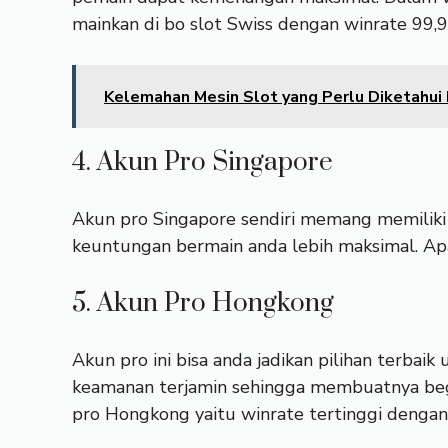
mainkan di bo slot Swiss dengan winrate 99,
Kelemahan Mesin Slot yang Perlu Diketahui
4. Akun Pro Singapore
Akun pro Singapore sendiri memang memilik
keuntungan bermain anda lebih maksimal. Apala
5. Akun Pro Hongkong
Akun pro ini bisa anda jadikan pilihan terba
keamanan terjamin sehingga membuatnya begi
pro Hongkong yaitu winrate tertinggi dengan a