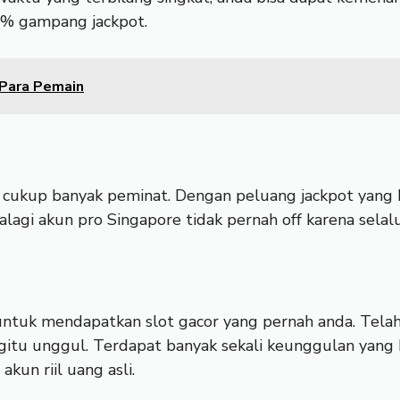
9% gampang jackpot.
 Para Pemain
i cukup banyak peminat. Dengan peluang jackpot yan
gi akun pro Singapore tidak pernah off karena selalu 
ik untuk mendapatkan slot gacor yang pernah anda. Tela
tu unggul. Terdapat banyak sekali keunggulan yang b
kun riil uang asli.