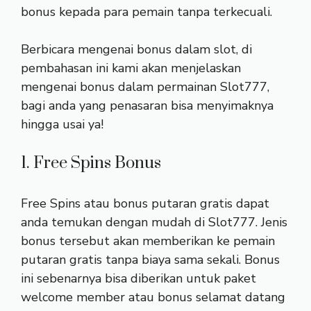
bonus kepada para pemain tanpa terkecuali.
Berbicara mengenai bonus dalam slot, di
pembahasan ini kami akan menjelaskan
mengenai bonus dalam permainan Slot777,
bagi anda yang penasaran bisa menyimaknya
hingga usai ya!
1. Free Spins Bonus
Free Spins atau bonus putaran gratis dapat
anda temukan dengan mudah di Slot777. Jenis
bonus tersebut akan memberikan ke pemain
putaran gratis tanpa biaya sama sekali. Bonus
ini sebenarnya bisa diberikan untuk paket
welcome member atau bonus selamat datang