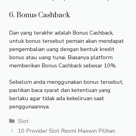
6. Bonus Cashback
Dan yang terakhir adalah Bonus Cashback,
untuk bonus tersebut pemain akan mendapat
pengembalian uang dengan bentuk kredit
bonus atau uang tunai. Biasanya platform
memberikan Bonus Cashback sebesar 10%.
Sebelum anda menggunakan bonus tersebut,
pastikan baca syarat dan ketentuan yang
berlaku agar tidak ada kekeliruan saat
penggunaannya.
Kategori
Slot
10 Provider Slot Resmi Maxwin Pilihan