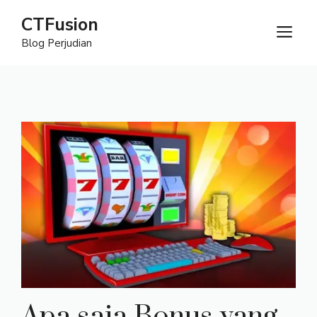
Langsung
CTFusion
ke
M
Blog Perjudian
isi
Apa saja Bonus yang