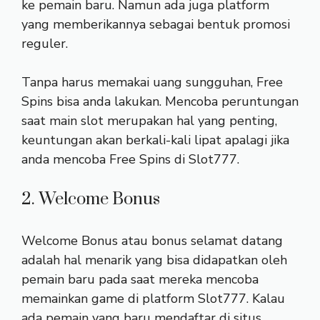
ke pemain baru. Namun ada juga platform
yang memberikannya sebagai bentuk promosi
reguler.
Tanpa harus memakai uang sungguhan, Free
Spins bisa anda lakukan. Mencoba peruntungan
saat main slot merupakan hal yang penting,
keuntungan akan berkali-kali lipat apalagi jika
anda mencoba Free Spins di Slot777.
2. Welcome Bonus
Welcome Bonus atau bonus selamat datang
adalah hal menarik yang bisa didapatkan oleh
pemain baru pada saat mereka mencoba
memainkan game di platform Slot777. Kalau
ada pemain yang baru mendaftar di situs