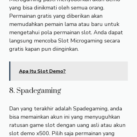
yang bisa dinikmati oleh semua orang.
Permainan gratis yang diberikan akan
memudahkan pemain lama atau baru untuk
mengetahui pola permainan slot. Anda dapat
langsung mencoba Slot Microgaming secara
gratis kapan pun diinginkan.
Apa Itu Slot Demo?
8. Spadegaming
Dan yang terakhir adalah Spadegaming, anda
bisa memainkan akun ini yang menyuguhkan
ratusan game slot dengan uang asli atau
akun
slot demo x500
. Pilih saja permainan yang