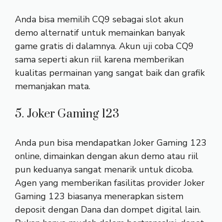
Anda bisa memilih CQ9 sebagai slot akun
demo alternatif untuk memainkan banyak
game gratis di dalamnya. Akun uji coba CQ9
sama seperti akun riil karena memberikan
kualitas permainan yang sangat baik dan grafik
memanjakan mata.
5. Joker Gaming 123
Anda pun bisa mendapatkan Joker Gaming 123
online, dimainkan dengan akun demo atau riil
pun keduanya sangat menarik untuk dicoba.
Agen yang memberikan fasilitas provider Joker
Gaming 123 biasanya menerapkan sistem
deposit dengan Dana dan dompet digital lain.