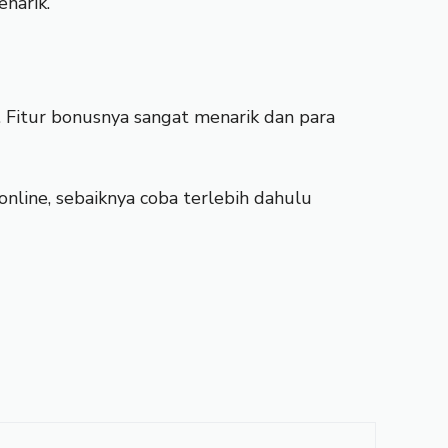
narik.
. Fitur bonusnya sangat menarik dan para
online, sebaiknya coba terlebih dahulu