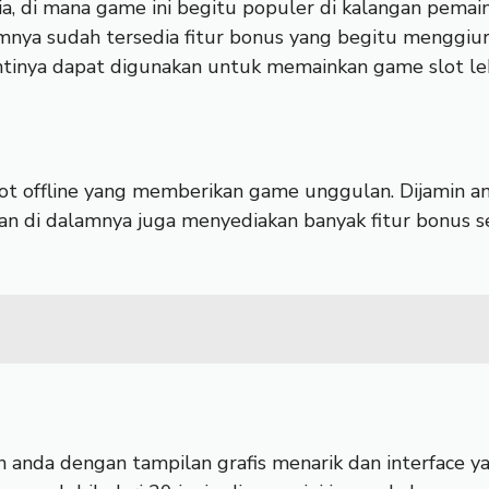
ia, di mana game ini begitu populer di kalangan pema
lamnya sudah tersedia fitur bonus yang begitu mengg
tinya dapat digunakan untuk memainkan game slot leb
 offline yang memberikan game unggulan. Dijamin an
 dan di dalamnya juga menyediakan banyak fitur bonus
anda dengan tampilan grafis menarik dan interface y