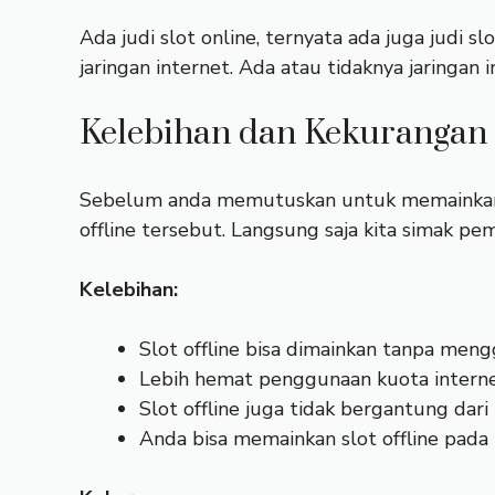
Ada judi slot online, ternyata ada juga judi s
jaringan internet. Ada atau tidaknya jaringan
Kelebihan dan Kekurangan S
Sebelum anda memutuskan untuk memainkan slo
offline tersebut. Langsung saja kita simak pe
Kelebihan:
Slot offline bisa dimainkan tanpa meng
Lebih hemat penggunaan kuota interne
Slot offline juga tidak bergantung dari
Anda bisa memainkan slot offline pada