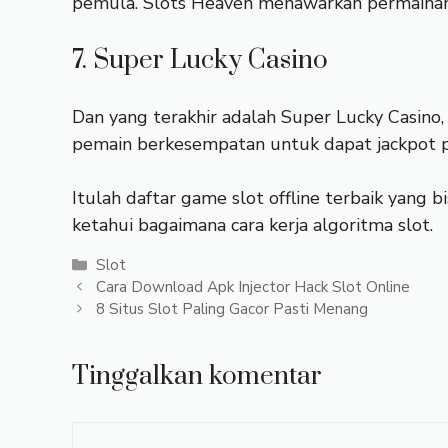
pemula. Slots Heaven menawarkan permainan ya
7. Super Lucky Casino
Dan yang terakhir adalah Super Lucky Casino,
pemain berkesempatan untuk dapat jackpot pr
Itulah daftar game slot offline terbaik yang 
ketahui bagaimana
cara kerja algoritma slot
.
Kategori
Slot
Cara Download Apk Injector Hack Slot Online
8 Situs Slot Paling Gacor Pasti Menang
Tinggalkan komentar
Komentar