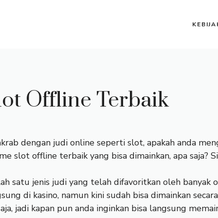
KEBIJA
t Offline Terbaik
akrab dengan judi online seperti slot, apakah anda meng
slot offline terbaik yang bisa dimainkan, apa saja? S
ah satu jenis judi yang telah difavoritkan oleh banyak 
sung di kasino, namun kini sudah bisa dimainkan secara 
aja, jadi kapan pun anda inginkan bisa langsung memai