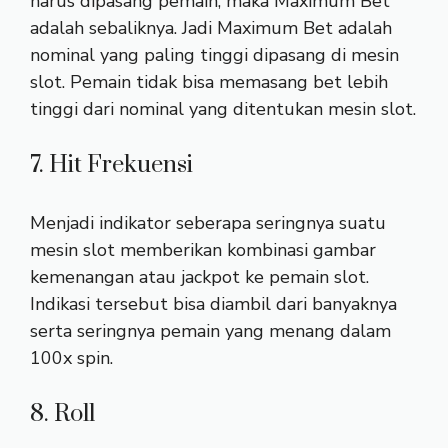
harus dipasang pemain, maka Maximum Bet
adalah sebaliknya. Jadi Maximum Bet adalah
nominal yang paling tinggi dipasang di mesin
slot. Pemain tidak bisa memasang bet lebih
tinggi dari nominal yang ditentukan mesin slot.
7. Hit Frekuensi
Menjadi indikator seberapa seringnya suatu
mesin slot memberikan kombinasi gambar
kemenangan atau jackpot ke pemain slot.
Indikasi tersebut bisa diambil dari banyaknya
serta seringnya pemain yang menang dalam
100x spin.
8. Roll