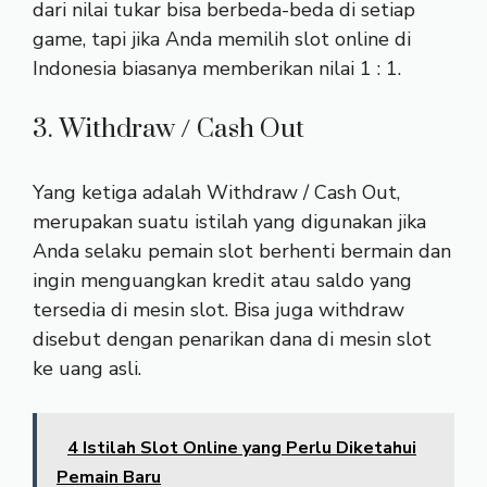
dari nilai tukar bisa berbeda-beda di setiap
game, tapi jika Anda memilih slot online di
Indonesia biasanya memberikan nilai 1 : 1.
3. Withdraw / Cash Out
Yang ketiga adalah Withdraw / Cash Out,
merupakan suatu istilah yang digunakan jika
Anda selaku pemain slot berhenti bermain dan
ingin menguangkan kredit atau saldo yang
tersedia di mesin slot. Bisa juga withdraw
disebut dengan penarikan dana di mesin slot
ke uang asli.
4 Istilah Slot Online yang Perlu Diketahui
Pemain Baru