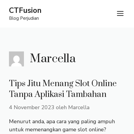
Langsung
CTFusion
ke
M
Blog Perjudian
isi
Marcella
Tips Jitu Menang Slot Online
Tanpa Aplikasi Tambahan
4 November 2023
oleh
Marcella
Menurut anda, apa cara yang paling ampuh
untuk memenangkan game slot online?