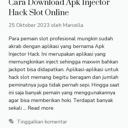
Cara Download Apk Injector
Hack Slot Online
25 Oktober 2023
oleh
Marcella
Para pemain slot profesional mungkin sudah
akrab dengan aplikasi yang bernama Apk
Injector Hack. Ini merupakan aplikasi yang
memungkinkan inject sehingga maxwin bahkan
jackpot bisa didapatkan. Aplikasi-aplikasi untuk
hack slot memang begitu beragam dan jumlah
peminatnya juga tidak pernah sepi. Hingga saat
ini saja banyak pemain yang menggunakannya
agar bisa memberikan hoki. Terdapat banyak
sekali …
Read more
Tinggalkan komentar