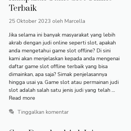
Terbaik
25 Oktober 2023
oleh
Marcella
Jika selama ini banyak masyarakat yang lebih
akrab dengan judi online seperti slot, apakah
anda mengetahui game slot offline? Di sini
kami akan menjelaskan kepada anda mengenai
daftar game slot offline terbaik yang bisa
dimainkan, apa saja? Simak penjelasannya
hingga usai ya. Game slot atau permainan judi
slot adalah salah satu jenis judi yang telah …
Read more
Tinggalkan komentar