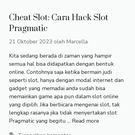
Cheat Slot: Cara Hack Slot
Pragmatic
21 Oktober 2023
oleh
Marcella
Kita sedang berada di zaman yang hampir
semua hal bisa didapatkan dengan bentuk
online. Contohnya saja ketika bermain judi
seperti slot, hanya dengan modal internet dan
gadget yang memadai anda sudah bisa
memainkan game apa pun dalam slot online
yang dipilih. Jika berbicara mengenai slot, tak
lengkap rasanya jika tidak menyertakan slot
Pragmatic yang begitu …
Read more