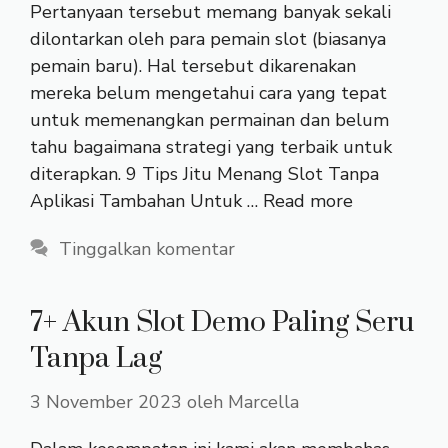
Pertanyaan tersebut memang banyak sekali
dilontarkan oleh para pemain slot (biasanya
pemain baru). Hal tersebut dikarenakan
mereka belum mengetahui cara yang tepat
untuk memenangkan permainan dan belum
tahu bagaimana strategi yang terbaik untuk
diterapkan. 9 Tips Jitu Menang Slot Tanpa
Aplikasi Tambahan Untuk …
Read more
Tinggalkan komentar
7+ Akun Slot Demo Paling Seru
Tanpa Lag
3 November 2023
oleh
Marcella