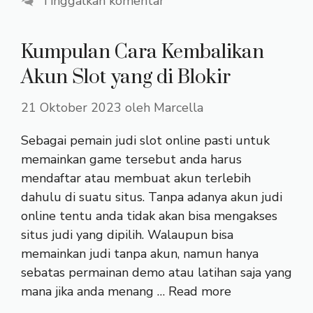
Tinggalkan komentar
Kumpulan Cara Kembalikan
Akun Slot yang di Blokir
21 Oktober 2023
oleh
Marcella
Sebagai pemain judi slot online pasti untuk
memainkan game tersebut anda harus
mendaftar atau membuat akun terlebih
dahulu di suatu situs. Tanpa adanya akun judi
online tentu anda tidak akan bisa mengakses
situs judi yang dipilih. Walaupun bisa
memainkan judi tanpa akun, namun hanya
sebatas permainan demo atau latihan saja yang
mana jika anda menang …
Read more