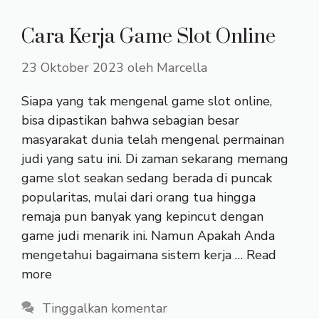
Cara Kerja Game Slot Online
23 Oktober 2023
oleh
Marcella
Siapa yang tak mengenal game slot online,
bisa dipastikan bahwa sebagian besar
masyarakat dunia telah mengenal permainan
judi yang satu ini. Di zaman sekarang memang
game slot seakan sedang berada di puncak
popularitas, mulai dari orang tua hingga
remaja pun banyak yang kepincut dengan
game judi menarik ini. Namun Apakah Anda
mengetahui bagaimana sistem kerja …
Read
more
Tinggalkan komentar