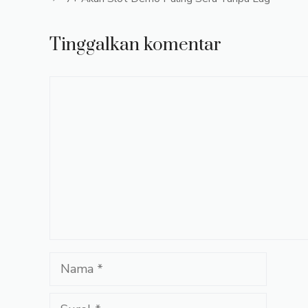
Tinggalkan komentar
Komentar
Nama
Surel