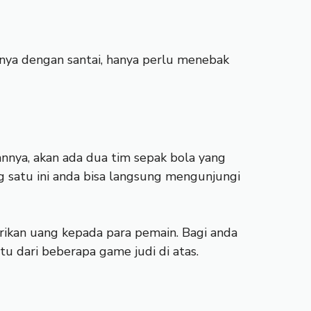
nnya dengan santai, hanya perlu menebak
rannya, akan ada dua tim sepak bola yang
g satu ini anda bisa langsung mengunjungi
kan uang kepada para pemain. Bagi anda
tu dari beberapa game judi di atas.