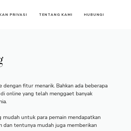
KAN PRIVASI
TENTANG KAMI
HUBUNGI
g
 dengan fitur menarik. Bahkan ada beberapa
di online yang telah menggaet banyak
ia.
ling mudah untuk para pemain mendapatkan
kan dan tentunya mudah juga memberikan