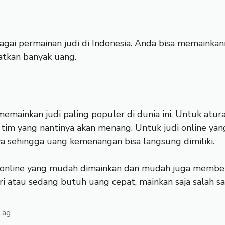
bagai permainan judi di Indonesia. Anda bisa memainka
patkan banyak uang.
 memainkan judi paling populer di dunia ini. Untuk atu
tim yang nantinya akan menang. Untuk judi online yan
ya sehingga uang kemenangan bisa langsung dimiliki.
online yang mudah dimainkan dan mudah juga memberi
i atau sedang butuh uang cepat, mainkan saja salah sa
Lag