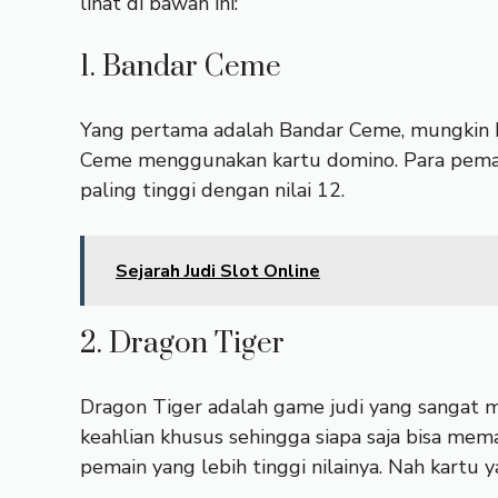
lihat di bawah ini:
1. Bandar Ceme
Yang pertama adalah Bandar Ceme, mungkin ba
Ceme menggunakan kartu domino. Para pemain
paling tinggi dengan nilai 12.
Sejarah Judi Slot Online
2. Dragon Tiger
Dragon Tiger adalah game judi yang sangat 
keahlian khusus sehingga siapa saja bisa m
pemain yang lebih tinggi nilainya. Nah kartu y