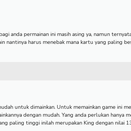
gi anda permainan ini masih asing ya, namun ternyata
 nantinya harus menebak mana kartu yang paling besa
mudah untuk dimainkan. Untuk memainkan game ini me
emainkannya dengan mudah. Yang anda perlukan hanya 
ang paling tinggi inilah merupakan King dengan nilai 13