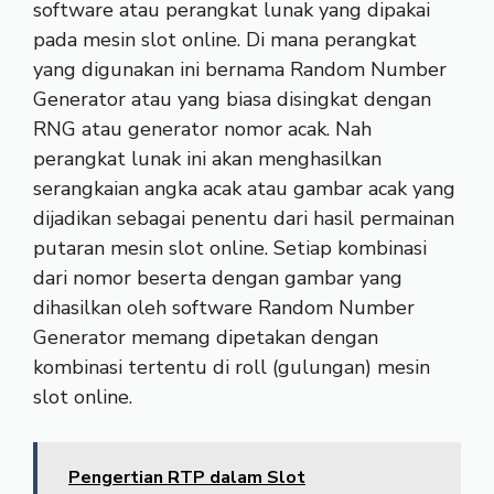
software atau perangkat lunak yang dipakai
pada mesin slot online. Di mana perangkat
yang digunakan ini bernama Random Number
Generator atau yang biasa disingkat dengan
RNG atau generator nomor acak. Nah
perangkat lunak ini akan menghasilkan
serangkaian angka acak atau gambar acak yang
dijadikan sebagai penentu dari hasil permainan
putaran mesin slot online. Setiap kombinasi
dari nomor beserta dengan gambar yang
dihasilkan oleh software Random Number
Generator memang dipetakan dengan
kombinasi tertentu di roll (gulungan) mesin
slot online.
Pengertian RTP dalam Slot