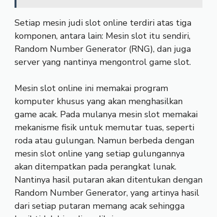
Setiap mesin judi slot online terdiri atas tiga
komponen, antara lain: Mesin slot itu sendiri,
Random Number Generator (RNG), dan juga
server yang nantinya mengontrol game slot.
Mesin slot online ini memakai program
komputer khusus yang akan menghasilkan
game acak. Pada mulanya mesin slot memakai
mekanisme fisik untuk memutar tuas, seperti
roda atau gulungan. Namun berbeda dengan
mesin slot online yang setiap gulungannya
akan ditempatkan pada perangkat lunak.
Nantinya hasil putaran akan ditentukan dengan
Random Number Generator, yang artinya hasil
dari setiap putaran memang acak sehingga