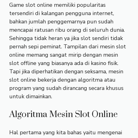
Game slot online memiliki popularitas
tersendiri di kalangan pengguna internet,
bahkan jumlah penggemarnya pun sudah
mencapai ratusan ribu orang di seluruh dunia.
Sehingga tidak heran ya jika slot sendiri tidak
pernah sepi peminat. Tampilan dari mesin slot
online memang sangat mirip dengan mesin
slot offline yang biasanya ada di kasino fisik.
Tapi jika diperhatikan dengan seksama, mesin
slot online bekerja dengan algoritma atau
program yang sudah dirancang secara khusus
untuk dimainkan.
Algoritma Mesin Slot Online
Hal pertama yang kita bahas yaitu mengenai