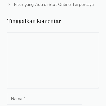
Fitur yang Ada di Slot Online Terpercaya
Tinggalkan komentar
Komentar
Nama