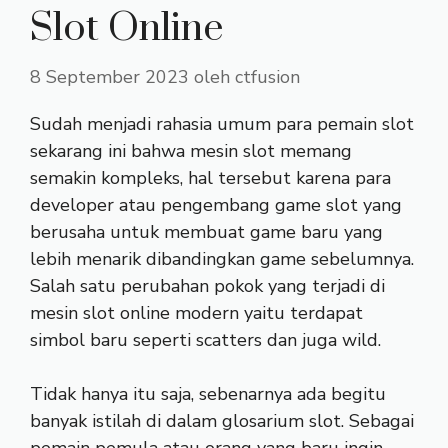
Slot Online
8 September 2023
oleh
ctfusion
Sudah menjadi rahasia umum para pemain slot
sekarang ini bahwa mesin slot memang
semakin kompleks, hal tersebut karena para
developer atau pengembang game slot yang
berusaha untuk membuat game baru yang
lebih menarik dibandingkan game sebelumnya.
Salah satu perubahan pokok yang terjadi di
mesin slot online modern yaitu terdapat
simbol baru seperti scatters dan juga wild.
Tidak hanya itu saja, sebenarnya ada begitu
banyak istilah di dalam glosarium slot. Sebagai