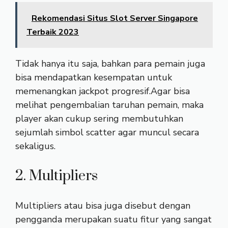
Rekomendasi Situs Slot Server Singapore
Terbaik 2023
Tidak hanya itu saja, bahkan para pemain juga
bisa mendapatkan kesempatan untuk
memenangkan jackpot progresif.Agar bisa
melihat pengembalian taruhan pemain, maka
player akan cukup sering membutuhkan
sejumlah simbol scatter agar muncul secara
sekaligus.
2. Multipliers
Multipliers atau bisa juga disebut dengan
pengganda merupakan suatu fitur yang sangat