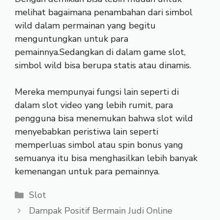
melihat bagaimana penambahan dari simbol
wild dalam permainan yang begitu
menguntungkan untuk para
pemainnya.Sedangkan di dalam game slot,
simbol wild bisa berupa statis atau dinamis.
Mereka mempunyai fungsi lain seperti di
dalam slot video yang lebih rumit, para
pengguna bisa menemukan bahwa slot wild
menyebabkan peristiwa lain seperti
memperluas simbol atau spin bonus yang
semuanya itu bisa menghasilkan lebih banyak
kemenangan untuk para pemainnya.
Kategori
Slot
Dampak Positif Bermain Judi Online