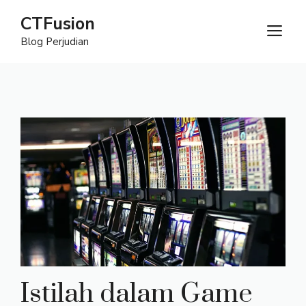
Langsung
CTFusion
ke
M
Blog Perjudian
isi
Istilah dalam Game