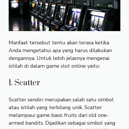
Manfaat tersebut tentu akan terasa ketika
Anda mengetahui apa yang harus dilakukan
dengannya. Untuk lebih jelasnya mengenai
istilah di dalam game slot online yaitu:
1. Scatter
Scatter sendiri merupakan salah satu simbol
atau istilah yang terbilang unik. Scatter
melampaui game basic fruits dari old one-
armed bandits. Dijadikan sebagai simbol yang