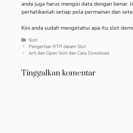
anda juga harus mengisi data dengan benar. Ji
perhatikanlah setiap pola permainan dan sete
Kini anda sudah mengetahui apa itu slot dem
Kategori
Slot
Pengertian RTP dalam Slot
Arti dari Open Slot dan Cara Download
Tinggalkan komentar
Komentar