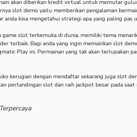
main akan diberikan kredit virtual untuk memutar gul
hadirnya slot demo yaitu memberikan pengalaman bermain
ar anda bisa mengetahui strategi apa yang paling pas 
a game slot terkemuka di dunia, memiliki tema menarik
ovider terbaik. Bagi anda yang ingin memainkan slot d
tic Play ini. Permainan yang tak akan terlupakan past
iko kerugian dengan mendaftar sekarang juga slot dem
pertandingan slot dan raih jackpot besar pada saat 
 Terpercaya