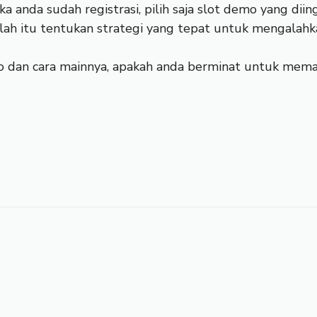
ka anda sudah registrasi, pilih saja slot demo yang di
lah itu tentukan strategi yang tepat untuk mengalahka
o dan cara mainnya, apakah anda berminat untuk memain