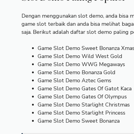
Dengan menggunakan slot demo, anda bisa mem
game slot terbaik dan anda bisa melihat bagai
saja. Berikut adalah daftar slot demo paling po
Game Slot Demo Sweet Bonanza Xma
Game Slot Demo Wild West Gold
Game Slot Demo WWG Megaways
Game Slot Demo Bonanza Gold
Game Slot Demo Aztec Gems
Game Slot Demo Gates Of Gatot Kaca
Game Slot Demo Gates Of Olympus
Game Slot Demo Starlight Christmas
Game Slot Demo Starlight Princess
Game Slot Demo Sweet Bonanza