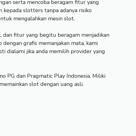
ungan serta mencoba beragam fitur yang
 kepada slotters tanpa adanya risiko
untuk mengalahkan mesin slot.
, dan fitur yang begitu beragam menjadikan
emo dengan grafis memanjakan mata, kami
i dialami jika anda memilih provider yang
o PG dan Pragmatic Play Indonesia. Miliki
memainkan slot dengan uang asli.