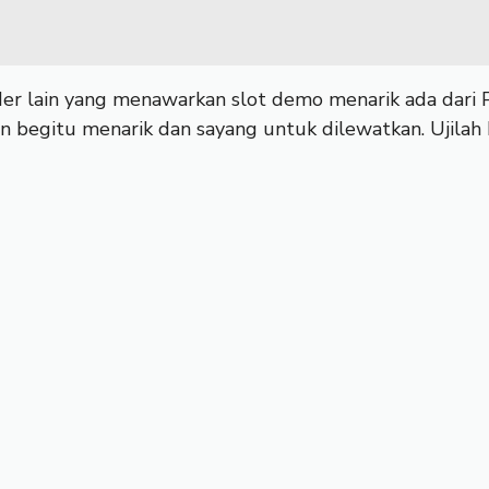
der lain yang menawarkan slot demo menarik ada dari
pun begitu menarik dan sayang untuk dilewatkan. Ujil