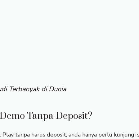
di Terbanyak di Dunia
 Demo Tanpa Deposit?
y tanpa harus deposit, anda hanya perlu kunjungi sit