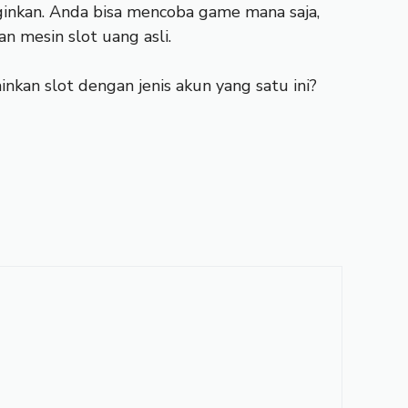
inginkan. Anda bisa mencoba game mana saja,
n mesin slot uang asli.
kan slot dengan jenis akun yang satu ini?