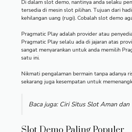
Di dalam slot demo, nantinya anda selaku pe
tersedia di mesin slot pilihan. Tujuan dari 
kehilangan uang (rugi). Cobalah slot demo ag
Pragmatic Play adalah provider atau penyedi
Pragmatic Play selalu ada di jajaran atas pr
sangat menyarankan untuk anda memilih Pragma
satu ini.
Nikmati pengalaman bermain tanpa adanya ris
sekarang juga kesempatan untuk memenangkan 
Baca juga:
Ciri Situs Slot Aman dan
Slot Demo Paling Populer