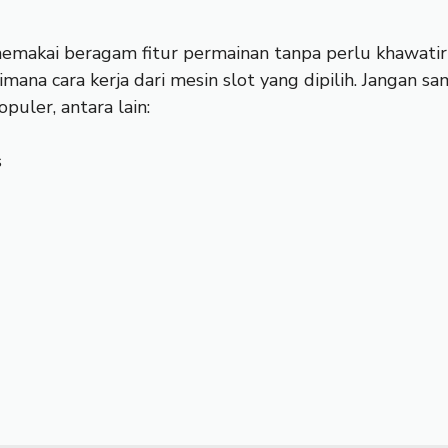
akai beragam fitur permainan tanpa perlu khawatir a
mana cara kerja dari mesin slot yang dipilih. Jangan s
puler, antara lain:
s