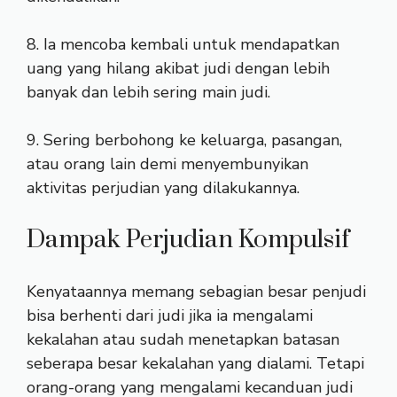
8. Ia mencoba kembali untuk mendapatkan
uang yang hilang akibat judi dengan lebih
banyak dan lebih sering main judi.
9. Sering berbohong ke keluarga, pasangan,
atau orang lain demi menyembunyikan
aktivitas perjudian yang dilakukannya.
Dampak Perjudian Kompulsif
Kenyataannya memang sebagian besar penjudi
bisa berhenti dari judi jika ia mengalami
kekalahan atau sudah menetapkan batasan
seberapa besar kekalahan yang dialami. Tetapi
orang-orang yang mengalami kecanduan judi