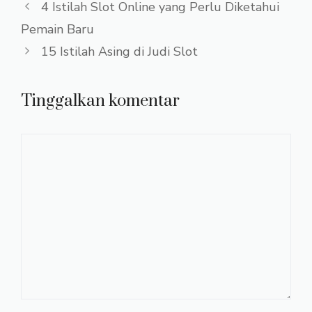
4 Istilah Slot Online yang Perlu Diketahui
Pemain Baru
15 Istilah Asing di Judi Slot
Tinggalkan komentar
Komentar