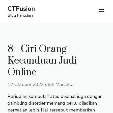
Langsung
CTFusion
ke
M
Blog Perjudian
isi
8+ Ciri Orang
Kecanduan Judi
Online
12 Oktober 2023
oleh
Marcella
Perjudian kompulsif atau dikenal juga dengan
gambling disorder memang perlu dijadikan
perhatian lebih. Hal tersebut memberikan