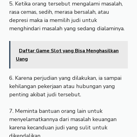
5. Ketika orang tersebut mengalami masalah,
rasa cemas, sedih, merasa bersalah, atau
depresi maka ia memilih judi untuk
menghindari masalah yang sedang dialaminya.
Daftar Game Slot yang Bisa Menghasilkan
Uang
6. Karena perjudian yang dilakukan, ia sampai
kehilangan pekerjaan atau hubungan yang
penting akibat judi tersebut.
7. Meminta bantuan orang lain untuk
menyelamatkannya dari masalah keuangan
karena kecanduan judi yang sulit untuk
dikendalikan.