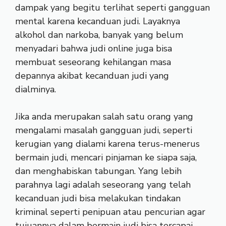
dampak yang begitu terlihat seperti gangguan
mental karena kecanduan judi. Layaknya
alkohol dan narkoba, banyak yang belum
menyadari bahwa judi online juga bisa
membuat seseorang kehilangan masa
depannya akibat kecanduan judi yang
dialminya.
Jika anda merupakan salah satu orang yang
mengalami masalah gangguan judi, seperti
kerugian yang dialami karena terus-menerus
bermain judi, mencari pinjaman ke siapa saja,
dan menghabiskan tabungan. Yang lebih
parahnya lagi adalah seseorang yang telah
kecanduan judi bisa melakukan tindakan
kriminal seperti penipuan atau pencurian agar
tujuannya dalam bermain judi bisa tercapai.