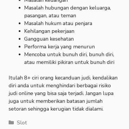
Masalah keuangan
Masalah hubungan dengan keluarga,
pasangan, atau teman
Masalah hukum atau penjara
Kehilangan pekerjaan
Gangguan kesehatan
Performa kerja yang menurun
Mencoba untuk bunuh diri, bunuh diri,
atau memiliki pikiran untuk bunuh diri
Itulah 8+ ciri orang kecanduan judi, kendalikan
diri anda untuk menghindari berbagai
risiko
judi online
yang bisa saja terjadi. Jangan lupa
juga untuk memberikan batasan jumlah
setoran sehingga kerugian tidak dialami.
Kategori
Slot